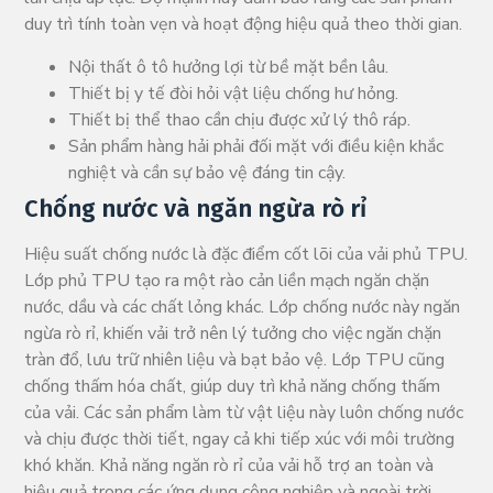
duy trì tính toàn vẹn và hoạt động hiệu quả theo thời gian.
Nội thất ô tô hưởng lợi từ bề mặt bền lâu.
Thiết bị y tế đòi hỏi vật liệu chống hư hỏng.
Thiết bị thể thao cần chịu được xử lý thô ráp.
Sản phẩm hàng hải phải đối mặt với điều kiện khắc
nghiệt và cần sự bảo vệ đáng tin cậy.
Chống nước và ngăn ngừa rò rỉ
Hiệu suất chống nước là đặc điểm cốt lõi của vải phủ TPU.
Lớp phủ TPU tạo ra một rào cản liền mạch ngăn chặn
nước, dầu và các chất lỏng khác. Lớp chống nước này ngăn
ngừa rò rỉ, khiến vải trở nên lý tưởng cho việc ngăn chặn
tràn đổ, lưu trữ nhiên liệu và bạt bảo vệ. Lớp TPU cũng
chống thấm hóa chất, giúp duy trì khả năng chống thấm
của vải. Các sản phẩm làm từ vật liệu này luôn chống nước
và chịu được thời tiết, ngay cả khi tiếp xúc với môi trường
khó khăn. Khả năng ngăn rò rỉ của vải hỗ trợ an toàn và
hiệu quả trong các ứng dụng công nghiệp và ngoài trời.