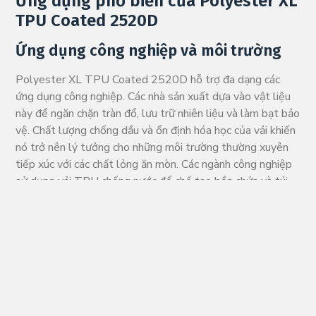
Ứng dụng phổ biến của Polyester XL
TPU Coated 2520D
Ứng dụng công nghiệp và môi trường
Polyester XL TPU Coated 2520D hỗ trợ đa dạng các
ứng dụng công nghiệp. Các nhà sản xuất dựa vào vật liệu
này để ngăn chặn tràn đổ, lưu trữ nhiên liệu và làm bạt bảo
vệ. Chất lượng chống dầu và ổn định hóa học của vải khiến
nó trở nên lý tưởng cho những môi trường thường xuyên
tiếp xúc với các chất lỏng ăn mòn. Các ngành công nghiệp
sử dụng vải TPU chống nước để chế tạo bồn chứa và túi
linh hoạt cho nước, thực phẩm, dược phẩm và nhiên liệu
hóa thạch. Các đội ngũ môi trường triển khai vật liệu này
cho phao chắn dầu, rào cản, đê chắn và hệ thống chống lũ.
Bảng dưới đây nêu bật những lý do chính mà các nhà sản
xuất lựa chọn Polyester XL TPU Coated 2520D cho các
ứng dụng công nghiệp: