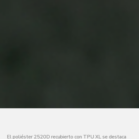
El poliéster 2520D recubierto con TPU XL se destaca