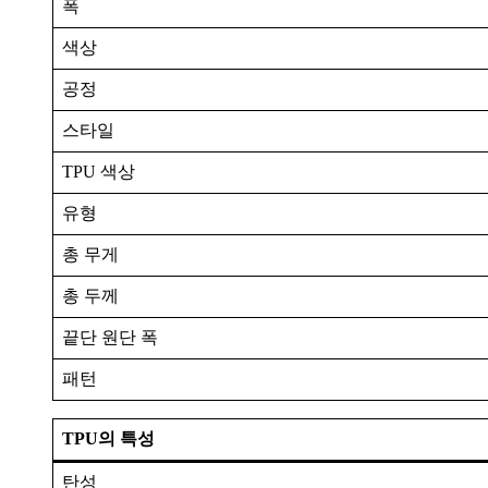
폭
색상
공정
스타일
TPU 색상
유형
총 무게
총 두께
끝단 원단 폭
패턴
TPU의 특성
탄성