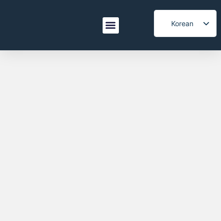
Korean
English
제품
응용 분야
샹룽을 선택하는 이유
서비스
문의하기
Spanish
Italian
French
Japanese
Arabic
Portuguese
Vietnamese
German
Turkish
Belarusian