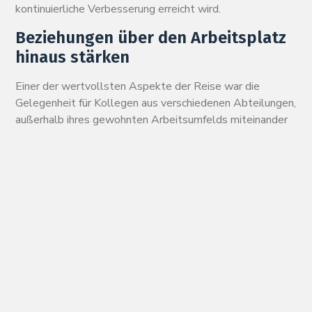
kontinuierliche Verbesserung erreicht wird.
Beziehungen über den Arbeitsplatz
hinaus stärken
Einer der wertvollsten Aspekte der Reise war die
Gelegenheit für Kollegen aus verschiedenen Abteilungen,
außerhalb ihres gewohnten Arbeitsumfelds miteinander
zu interagieren.
Während der gesamten Reise nahmen die Mitarbeiter an
Gruppenaktivitäten, kulturellen Erlebnissen,
Besichtigungen und gemeinsamen Mahlzeiten teil. Diese
Momente schufen Gelegenheiten für Gespräche, die
während geschäftiger Arbeitstage selten möglich sind.
Vertriebsprofis gewannen neue Einblicke in
Produktionsherausforderungen. Ingenieure lernten mehr
über kundenorientierte Erfahrungen.
Verwaltungsmitarbeiter knüpften Kontakte zu Kollegen