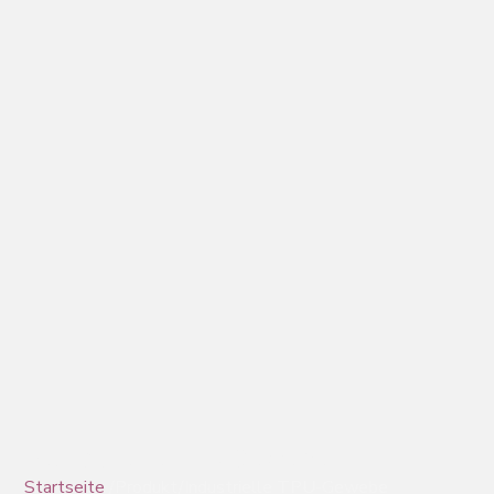
Industrielle TPU-Gewebe
Startseite
/Produkt/Industrielle TPU-Gewebe