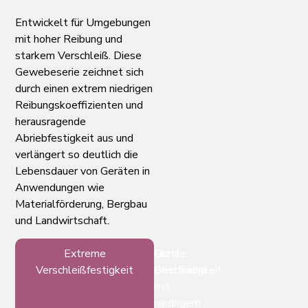
Entwickelt für Umgebungen
mit hoher Reibung und
starkem Verschleiß. Diese
Gewebeserie zeichnet sich
durch einen extrem niedrigen
Reibungskoeffizienten und
herausragende
Abriebfestigkeit aus und
verlängert so deutlich die
Lebensdauer von Geräten in
Anwendungen wie
Materialförderung, Bergbau
und Landwirtschaft.
Extreme
Glatte
Hohe
Verschleißfestigkeit
Oberfläche
Beständigkeit
mit
niedrigem