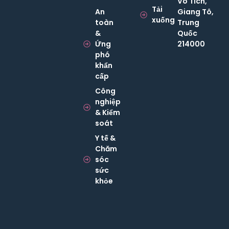
Vô Tích,
Tải
An
Giang Tô,
xuống
toàn
Trung
&
Quốc
Ứng
214000
phó
khẩn
cấp
Công
nghiệp
& Kiểm
soát
Y tế &
Chăm
sóc
sức
khỏe