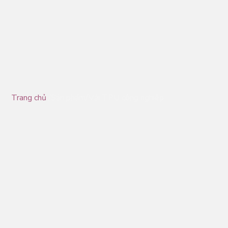
Vải TPU công nghiệp
Trang chủ
/Sản phẩm/Vải TPU công nghiệp