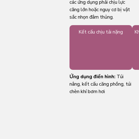
các ứng dụng phải chịu lực
căng lớn hoặc nguy cơ bị vật
sắc nhọn đâm thủng.
Vải
Kết cấu chịu tải nặng
K
nền
độ
bền
cao
Ứng dụng điển hình:
Túi
nâng, kết cấu căng phồng, túi
chèn khí bơm hơi