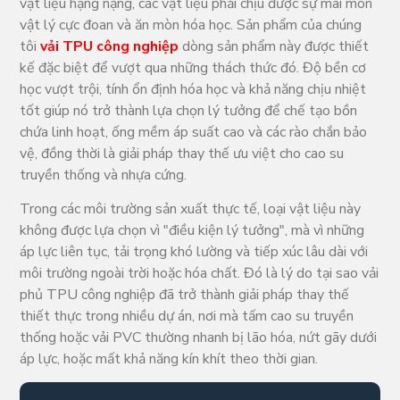
vật liệu hạng nặng, các vật liệu phải chịu được sự mài mòn
vật lý cực đoan và ăn mòn hóa học. Sản phẩm của chúng
tôi
vải TPU công nghiệp
dòng sản phẩm này được thiết
kế đặc biệt để vượt qua những thách thức đó. Độ bền cơ
học vượt trội, tính ổn định hóa học và khả năng chịu nhiệt
tốt giúp nó trở thành lựa chọn lý tưởng để chế tạo bồn
chứa linh hoạt, ống mềm áp suất cao và các rào chắn bảo
vệ, đồng thời là giải pháp thay thế ưu việt cho cao su
truyền thống và nhựa cứng.
Trong các môi trường sản xuất thực tế, loại vật liệu này
không được lựa chọn vì "điều kiện lý tưởng", mà vì những
áp lực liên tục, tải trọng khó lường và tiếp xúc lâu dài với
môi trường ngoài trời hoặc hóa chất. Đó là lý do tại sao vải
phủ TPU công nghiệp đã trở thành giải pháp thay thế
thiết thực trong nhiều dự án, nơi mà tấm cao su truyền
thống hoặc vải PVC thường nhanh bị lão hóa, nứt gãy dưới
áp lực, hoặc mất khả năng kín khít theo thời gian.