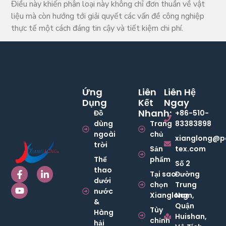
Điều này khiến phân loại này không chỉ đơn thuần về vật
liệu mà còn hướng tới giải quyết các vấn đề công nghiệp
thực tế một cách đáng tin cậy và tiết kiệm chi phí.
Ứng
Liên
Liên Hệ
Dụng
Kết
Ngay
Nhanh:
Đồ
+86-510-
dùng
Trang
83383898
ngoài
chủ
xianglong@p
trời
Sản
tex.com
Thể
phẩm
Số 2
thao
Tại sao
Đường
dưới
chọn
Trung
nước
Xianglong
Nam,
&
Quận
Tùy
Hàng
Huishan,
chỉnh
hải