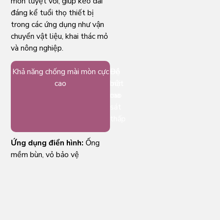
mòn tuyệt vời, giúp kéo dài
đáng kể tuổi thọ thiết bị
trong các ứng dụng như vận
chuyển vật liệu, khai thác mỏ
và nông nghiệp.
Khả năng chống mài mòn cực
Bề
Độ
cao
mặt
bền
ma
cao
sát
thấp
Ứng dụng điển hình:
Ống
mềm bùn, vỏ bảo vệ