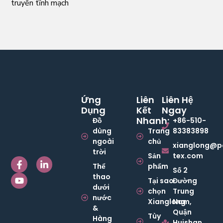
truyền tĩnh mạch
Ứng
Liên
Liên Hệ
Dụng
Kết
Ngay
Nhanh:
Đồ
+86-510-
dùng
Trang
83383898
ngoài
chủ
xianglong@p
trời
Sản
tex.com
Thể
phẩm
Số 2
thao
Tại sao
Đường
dưới
chọn
Trung
nước
Xianglong
Nam,
&
Quận
Tùy
Hàng
Huishan,