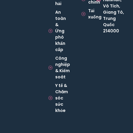
chỉnh
hải
Vô Tích,
Tải
An
Giang Tô,
xuống
toàn
Trung
&
Quốc
Ứng
214000
phó
khẩn
cấp
Công
nghiệp
& Kiểm
soát
Y tế &
Chăm
sóc
sức
khỏe