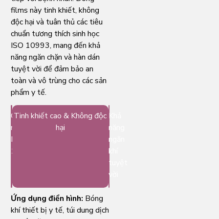
films này tinh khiết, không
độc hại và tuân thủ các tiêu
chuẩn tương thích sinh học
ISO 10993, mang đến khả
năng ngăn chặn và hàn dán
tuyệt vời để đảm bảo an
toàn và vô trùng cho các sản
phẩm y tế.
Chứng
Tinh khiết cao & Không độc
Khả
nhận
hại
năng
ISO
ngăn
10993
khí
tuyệt
vời
Ứng dụng điển hình:
Bóng
khí thiết bị y tế, túi dung dịch