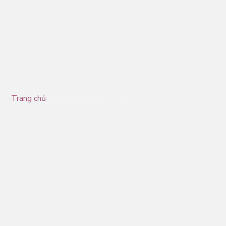
Màng TPU
Trang chủ
/Sản phẩm/Films TPU