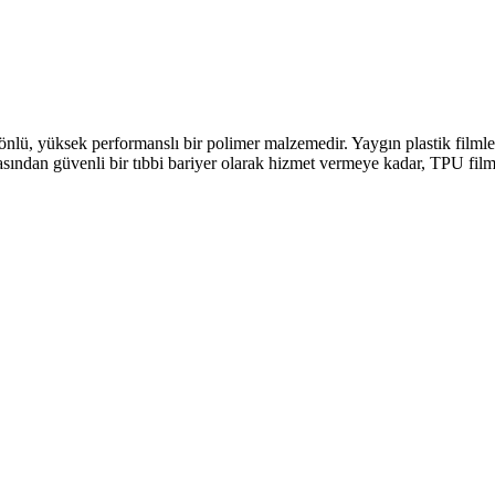
k yönlü, yüksek performanslı bir polimer malzemedir. Yaygın plastik f
ndan güvenli bir tıbbi bariyer olarak hizmet vermeye kadar, TPU film se