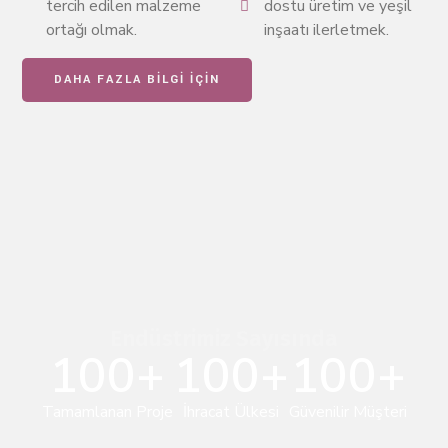
tercih edilen malzeme
dostu üretim ve yeşil
ortağı olmak.
inşaatı ilerletmek.
DAHA FAZLA BİLGİ İÇİN
Endüstrimiz Sayısında
100
+
100
+
100
+
Tamamlanan Proje
İhracat Ülkesi
Güvenilir Müşteri