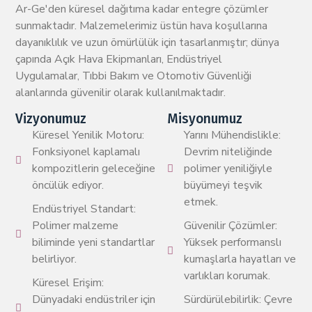
Ar-Ge'den küresel dağıtıma kadar entegre çözümler
sunmaktadır. Malzemelerimiz üstün hava koşullarına
dayanıklılık ve uzun ömürlülük için tasarlanmıştır; dünya
çapında Açık Hava Ekipmanları, Endüstriyel
Uygulamalar, Tıbbi Bakım ve Otomotiv Güvenliği
alanlarında güvenilir olarak kullanılmaktadır.
Vizyonumuz
Misyonumuz
Küresel Yenilik Motoru:
Yarını Mühendislikle:
Fonksiyonel kaplamalı
Devrim niteliğinde
kompozitlerin geleceğine
polimer yeniliğiyle
öncülük ediyor.
büyümeyi teşvik
etmek.
Endüstriyel Standart:
Polimer malzeme
Güvenilir Çözümler:
biliminde yeni standartlar
Yüksek performanslı
belirliyor.
kumaşlarla hayatları ve
varlıkları korumak.
Küresel Erişim:
Dünyadaki endüstriler için
Sürdürülebilirlik: Çevre