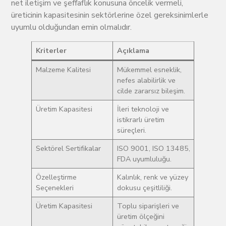
net iletişim ve şeffaflık konusuna öncelik vermeli,
üreticinin kapasitesinin sektörlerine özel gereksinimlerle
uyumlu olduğundan emin olmalıdır.
Kriterler
Açıklama
Malzeme Kalitesi
Mükemmel esneklik,
nefes alabilirlik ve
cilde zararsız bileşim.
Üretim Kapasitesi
İleri teknoloji ve
istikrarlı üretim
süreçleri.
Sektörel Sertifikalar
ISO 9001, ISO 13485,
FDA uyumluluğu.
Özelleştirme
Kalınlık, renk ve yüzey
Seçenekleri
dokusu çeşitliliği.
Üretim Kapasitesi
Toplu siparişleri ve
üretim ölçeğini