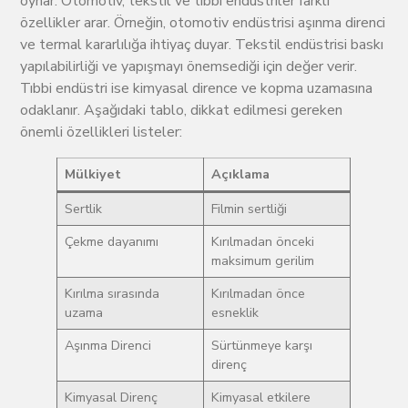
oynar. Otomotiv, tekstil ve tıbbi endüstriler farklı
özellikler arar. Örneğin, otomotiv endüstrisi aşınma direnci
ve termal kararlılığa ihtiyaç duyar. Tekstil endüstrisi baskı
yapılabilirliği ve yapışmayı önemsediği için değer verir.
Tıbbi endüstri ise kimyasal dirence ve kopma uzamasına
odaklanır. Aşağıdaki tablo, dikkat edilmesi gereken
önemli özellikleri listeler:
Mülkiyet
Açıklama
Sertlik
Filmin sertliği
Çekme dayanımı
Kırılmadan önceki
maksimum gerilim
Kırılma sırasında
Kırılmadan önce
uzama
esneklik
Aşınma Direnci
Sürtünmeye karşı
direnç
Kimyasal Direnç
Kimyasal etkilere