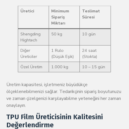
Üretici
Minimum
Teslimat
Sipariş
Süresi
Miktarı
Shengding
50 kg
10 gün
Hightech
Diğer
1 Rulo
24 saat
Üreticiler
(Düşük Eşik)
(Stokta)
Özel Üretim
1.000 kg
10 – 15 gün
Üretim kapasitesi, işletmeniz büyüdükçe
ölçeklenebilmenizi sağlar. Tedarikçinin sipariş boyutunuzu
ve zaman çizelgenizi karşılayabilme yeteneğini her zaman
onaylayın.
TPU Film Üreticisinin Kalitesini
Değerlendirme