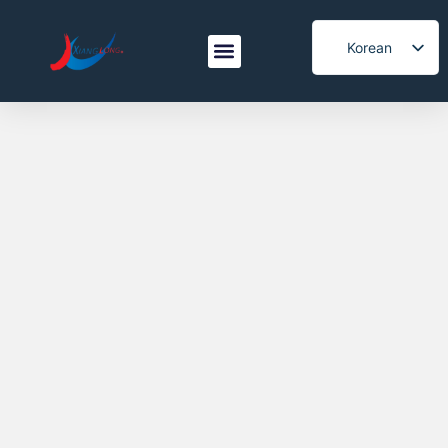
Korean
English
제품
응용 분야
샹룽을 선택하는 이유
서비스
문의하기
Spanish
Italian
French
Japanese
Arabic
Portuguese
Vietnamese
German
Turkish
Belarusian