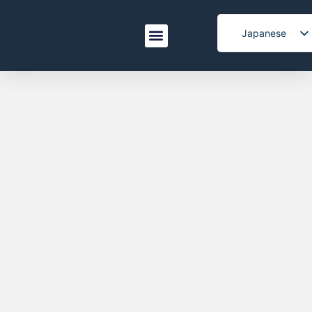
Japanese
English
なぜXianglongか
お問い合わせ
Spanish
Italian
Korean
French
Arabic
Portuguese
Vietnamese
German
Turkish
Belarusian