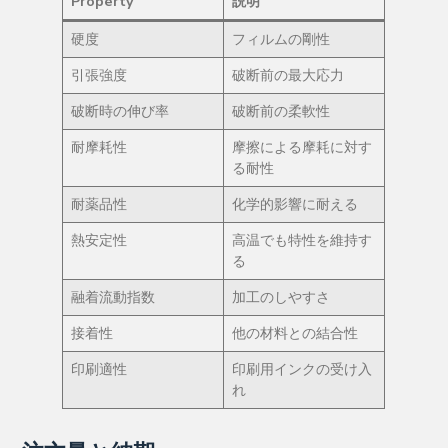
Property
説明
硬度
フィルムの剛性
引張強度
破断前の最大応力
破断時の伸び率
破断前の柔軟性
耐摩耗性
摩擦による摩耗に対す
る耐性
耐薬品性
化学的影響に耐える
熱安定性
高温でも特性を維持す
る
融着流動指数
加工のしやすさ
接着性
他の材料との結合性
印刷適性
印刷用インクの受け入
れ