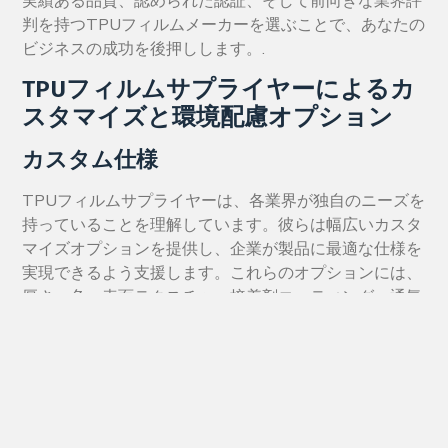
実績ある品質、認められた認証、そして前向きな業界評
判を持つTPUフィルムメーカーを選ぶことで、あなたの
ビジネスの成功を後押しします。.
TPUフィルムサプライヤーによるカ
スタマイズと環境配慮オプション
カスタム仕様
TPUフィルムサプライヤーは、各業界が独自のニーズを
持っていることを理解しています。彼らは幅広いカスタ
マイズオプションを提供し、企業が製品に最適な仕様を
実現できるよう支援します。これらのオプションには、
厚さ、色、表面テクスチャ、接着剤コーティング、通気
性の変更が含まれます。以下の表では、最も一般的なカ
スタマイズ属性を一部紹介しています：
カスタマイズ属性
説明
厚さ
特定のニーズに応える