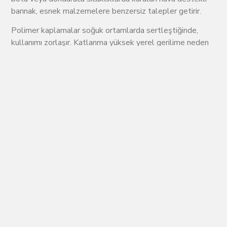
barınak, esnek malzemelere benzersiz talepler getirir.
Polimer kaplamalar soğuk ortamlarda sertleştiğinde,
kullanımı zorlaşır. Katlanma yüksek yerel gerilime neden
olur, kaynak dikişleri daha fazla yüklenir ve tekrarlı
bükülmeler sonunda malzemenin yorulmasına yol açabilir.
Yüksek kaliteli TPU formüllerinin genellikle birçok
geleneksel PVC kaplamalı kumaştan daha geniş bir
sıcaklık aralığında esnekliğini koruması mümkündür.
Bu fark pratik kullanımda hemen fark edilir.
Esnek kalan bir rezervuar doldurulması, paketlenmesi ve
sarılması daha kolaydır.
Şişme uyku pedi aşırı katlanmaya gerek kalmadan doğal
biçimde açılır.
Soğuk araçta saklanan acil durum hava kabı, her saniyenin
önemli olduğu durumlarda daha hızlı açılabilir.