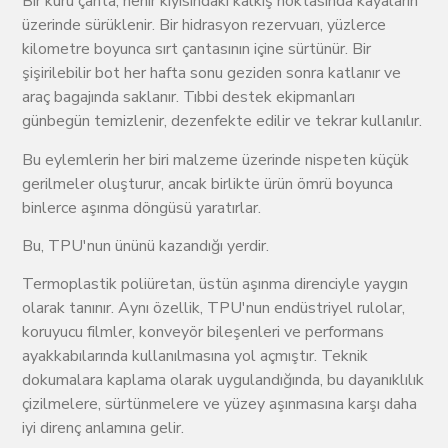
Bir kuru çanta, nehir kıyısındaki kalkış noktasında kayaların
üzerinde sürüklenir. Bir hidrasyon rezervuarı, yüzlerce
kilometre boyunca sırt çantasının içine sürtünür. Bir
şişirilebilir bot her hafta sonu geziden sonra katlanır ve
araç bagajında saklanır. Tıbbi destek ekipmanları
günbegün temizlenir, dezenfekte edilir ve tekrar kullanılır.
Bu eylemlerin her biri malzeme üzerinde nispeten küçük
gerilmeler oluşturur, ancak birlikte ürün ömrü boyunca
binlerce aşınma döngüsü yaratırlar.
Bu, TPU'nun ününü kazandığı yerdir.
Termoplastik poliüretan, üstün aşınma direnciyle yaygın
olarak tanınır. Aynı özellik, TPU'nun endüstriyel rulolar,
koruyucu filmler, konveyör bileşenleri ve performans
ayakkabılarında kullanılmasına yol açmıştır. Teknik
dokumalara kaplama olarak uygulandığında, bu dayanıklılık
çizilmelere, sürtünmelere ve yüzey aşınmasına karşı daha
iyi direnç anlamına gelir.