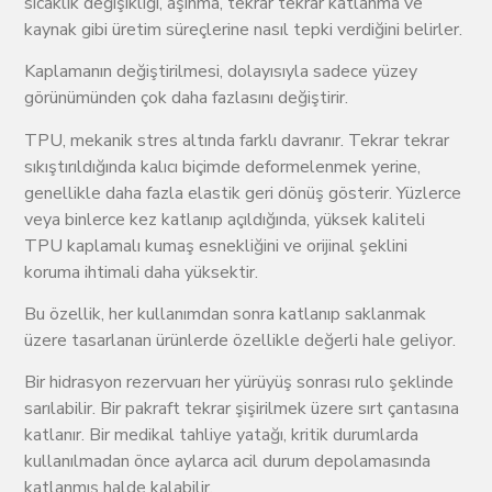
sıcaklık değişikliği, aşınma, tekrar tekrar katlanma ve
kaynak gibi üretim süreçlerine nasıl tepki verdiğini belirler.
Kaplamanın değiştirilmesi, dolayısıyla sadece yüzey
görünümünden çok daha fazlasını değiştirir.
TPU, mekanik stres altında farklı davranır. Tekrar tekrar
sıkıştırıldığında kalıcı biçimde deformelenmek yerine,
genellikle daha fazla elastik geri dönüş gösterir. Yüzlerce
veya binlerce kez katlanıp açıldığında, yüksek kaliteli
TPU kaplamalı kumaş esnekliğini ve orijinal şeklini
koruma ihtimali daha yüksektir.
Bu özellik, her kullanımdan sonra katlanıp saklanmak
üzere tasarlanan ürünlerde özellikle değerli hale geliyor.
Bir hidrasyon rezervuarı her yürüyüş sonrası rulo şeklinde
sarılabilir. Bir pakraft tekrar şişirilmek üzere sırt çantasına
katlanır. Bir medikal tahliye yatağı, kritik durumlarda
kullanılmadan önce aylarca acil durum depolamasında
katlanmış halde kalabilir.