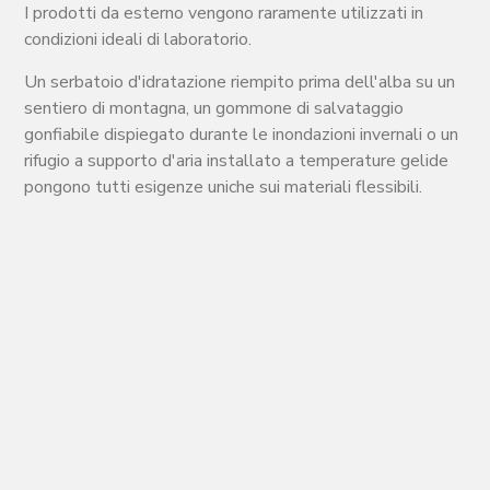
I prodotti da esterno vengono raramente utilizzati in
condizioni ideali di laboratorio.
Un serbatoio d'idratazione riempito prima dell'alba su un
sentiero di montagna, un gommone di salvataggio
gonfiabile dispiegato durante le inondazioni invernali o un
rifugio a supporto d'aria installato a temperature gelide
pongono tutti esigenze uniche sui materiali flessibili.
Quando i rivestimenti polimerici diventano rigidi in
ambienti freddi, la manipolazione diventa più difficile. La
piegatura genera stress localizzati più elevati, le giunzioni
saldate subiscono carichi maggiori e la flessione ripetuta
può alla fine portare a fatica del materiale.
Le formulazioni TPU di alta qualità sono generalmente in
grado di mantenere la flessibilità in un intervallo di
temperature più ampio rispetto a molti tessuti
convenzionali rivestiti in PVC.