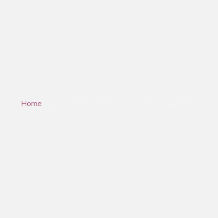
Medico e sanitario
Home
/Applicazione/Medico e Assistenza Sanitaria