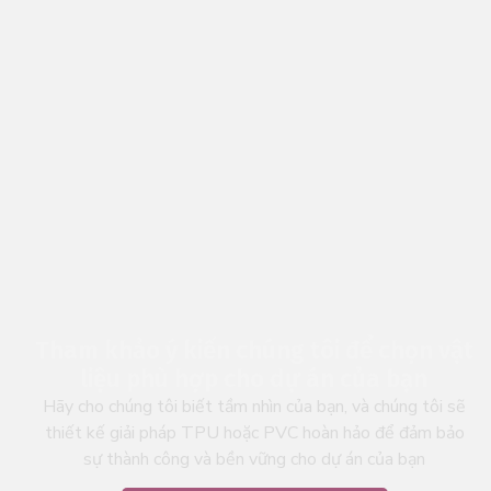
Tham khảo ý kiến chúng tôi để chọn vật
liệu phù hợp cho dự án của bạn
Hãy cho chúng tôi biết tầm nhìn của bạn, và chúng tôi sẽ
thiết kế giải pháp TPU hoặc PVC hoàn hảo để đảm bảo
sự thành công và bền vững cho dự án của bạn