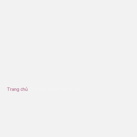
Giới thiệu về Xianglong
Trang chủ
/Tại sao lại là Xianglong