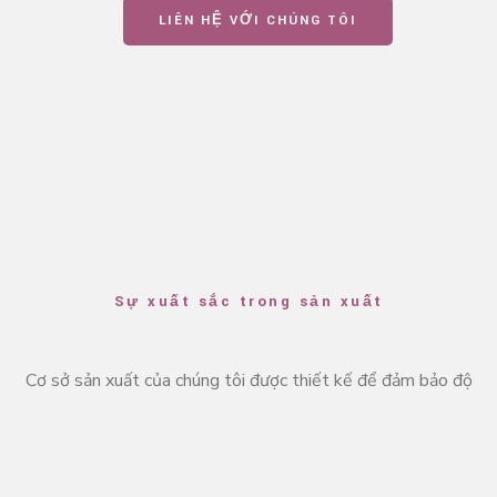
LIÊN HỆ VỚI CHÚNG TÔI
Sự xuất sắc trong sản xuất
Cơ sở sản xuất của chúng tôi được thiết kế để đảm bảo độ
chính xác cao. Chúng tôi vận hành các dây chuyền ép lớp tự
động tốc độ cao, được trang bị hệ thống giám sát độ dày
bằng hồng ngoại theo thời gian thực để đảm bảo độ đồng
nhất tuyệt đối cho từng lô sản phẩm.