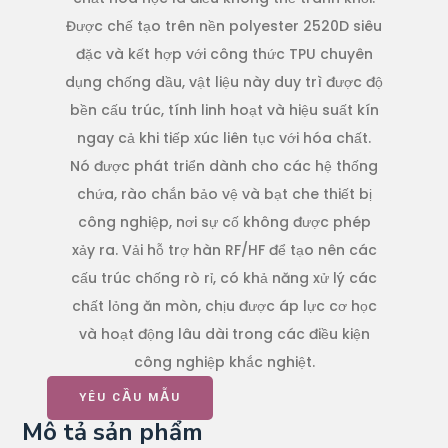
Được chế tạo trên nền polyester 2520D siêu
đặc và kết hợp với công thức TPU chuyên
dụng chống dầu, vật liệu này duy trì được độ
bền cấu trúc, tính linh hoạt và hiệu suất kín
ngay cả khi tiếp xúc liên tục với hóa chất.
Nó được phát triển dành cho các hệ thống
chứa, rào chắn bảo vệ và bạt che thiết bị
công nghiệp, nơi sự cố không được phép
xảy ra. Vải hỗ trợ hàn RF/HF để tạo nên các
cấu trúc chống rò rỉ, có khả năng xử lý các
chất lỏng ăn mòn, chịu được áp lực cơ học
và hoạt động lâu dài trong các điều kiện
công nghiệp khắc nghiệt.
YÊU CẦU MẪU
Mô tả sản phẩm