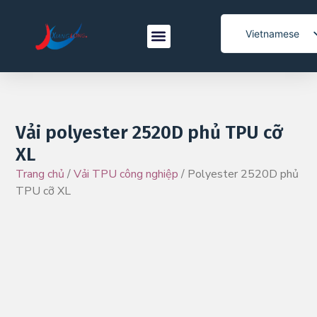
Vietnamese
English
Trang Chủ
Sản Phẩm
Ứng Dụng
Tại Sao Chọn Xianglong
Liên Hệ Với Chúng Tôi
Spanish
Italian
Korean
Vải polyester 2520D phủ TPU cỡ
XL
French
Trang chủ
/
Vải TPU công nghiệp
/ Polyester 2520D phủ
Japanese
TPU cỡ XL
Arabic
Portuguese
German
Turkish
Belarusian