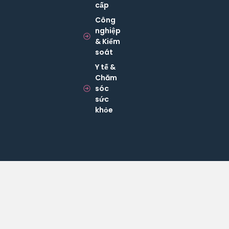
cấp
Công
nghiệp
& Kiểm
soát
Y tế &
Chăm
sóc
sức
khỏe