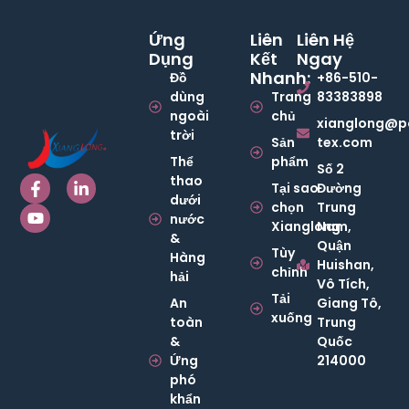
Ứng
Liên
Liên Hệ
Dụng
Kết
Ngay
Nhanh:
Đồ
+86-510-
dùng
Trang
83383898
ngoài
chủ
xianglong@p
trời
Sản
tex.com
Thể
phẩm
Số 2
thao
Tại sao
Đường
dưới
chọn
Trung
nước
Xianglong
Nam,
&
Quận
Tùy
Hàng
Huishan,
chỉnh
hải
Vô Tích,
Tải
An
Giang Tô,
xuống
toàn
Trung
&
Quốc
Ứng
214000
phó
khẩn