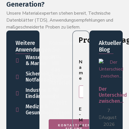
Generation?
Unsere Materialexperten stehen bereit, Technische
Datenblätter (TDS), Anwendungsempfehlungen und
maßgeschneiderte Proben zu liefern.
Probenanfra
Weitere
Konsultieren
Aktueller
Anwendungen
Sie
Blog
uns,
Wassersport
N
um
& Marine
a
das
m
Sicherheit &
geeignete
e
Notfallreaktion
Material
für
Der
Industrie &
Unterschied
Ihr
Eindämmung
zwischen...
Projekt
Medizin &
E
zu
7.
Gesundheitswesen
-
finden
August
M
2026
ai
KONTAKTIEREN
SIE UNS