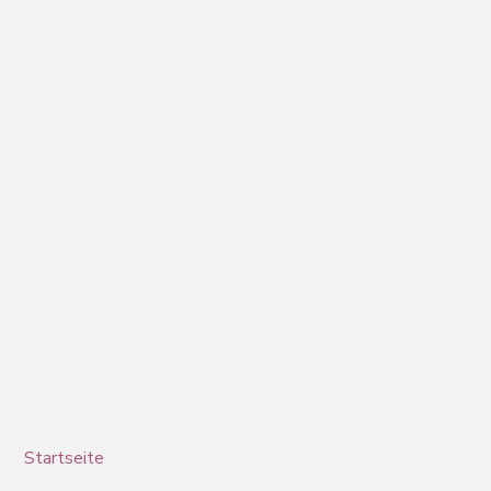
Outdoor-Ausrüstung
Startseite
/Anwendung/ Outdoor-Ausrüstung