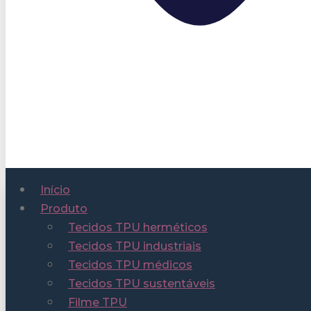
Início
Produto
Tecidos TPU herméticos
Tecidos TPU industriais
Tecidos TPU médicos
Tecidos TPU sustentáveis
Filme TPU