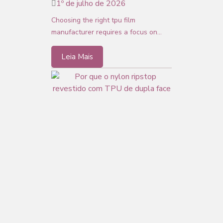
1º de julho de 2026
Choosing the right tpu film
manufacturer requires a focus on…
Leia Mais
Por que o nylon
ripstop revestido
com TPU de dupla
face é o material
preferido para
reservatórios de
hidratação?