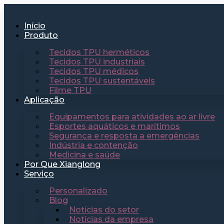
Início
Produto
Tecidos TPU herméticos
Tecidos TPU industriais
Tecidos TPU médicos
Tecidos TPU sustentáveis
Filme TPU
Aplicação
Equipamentos para atividades ao ar livre
Esportes aquáticos e marítimos
Segurança e resposta a emergências
Indústria e contenção
Medicina e saúde
Por Que Xianglong
Serviço
Personalizado
Blog
Notícias do setor
Notícias da empresa