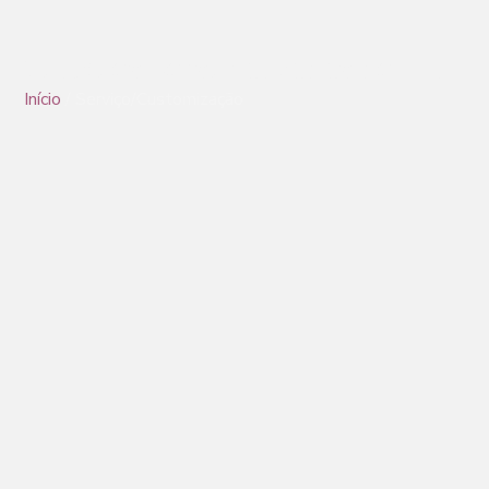
Soluções personalizadas de TPU
Início
/ Serviço/Customização