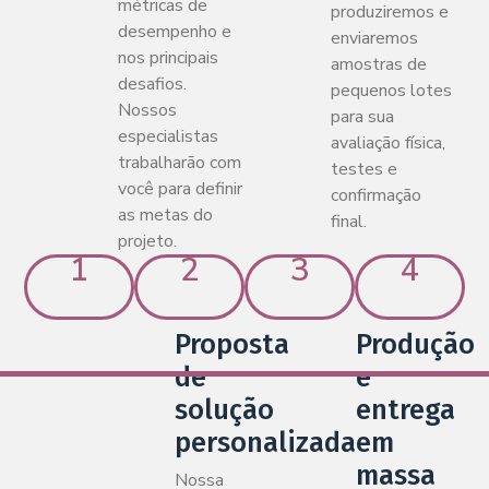
métricas de
produziremos e
desempenho e
enviaremos
nos principais
amostras de
desafios.
pequenos lotes
Nossos
para sua
especialistas
avaliação física,
trabalharão com
testes e
você para definir
confirmação
as metas do
final.
projeto.
1
2
3
4
Proposta
Produção
de
e
solução
entrega
personalizada
em
massa
Nossa