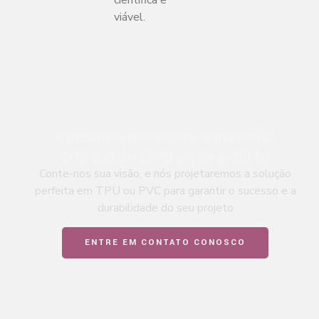
científica e
viável.
Consulte-nos sobre o material
adequado para o seu projeto
Conte-nos sua visão, e nós projetaremos a solução
perfeita em TPU ou PVC para garantir o sucesso e a
durabilidade do seu projeto
ENTRE EM CONTATO CONOSCO