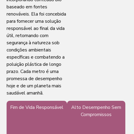
baseado em fontes
renováveis. Ela foi concebida
para fornecer uma solução
responsável ao final da vida
útil, retornando com
segurança à natureza sob
condições ambientais
específicas e combatendo a
poluição plástica de longo
prazo. Cada metro é uma
promessa de desempenho
hoje e de um planeta mais
saudável amanhã.
Fim de Vida Responsável
Materiais
Alto Desempenho Sem
Sustentáveis
Compromissos
de
Base