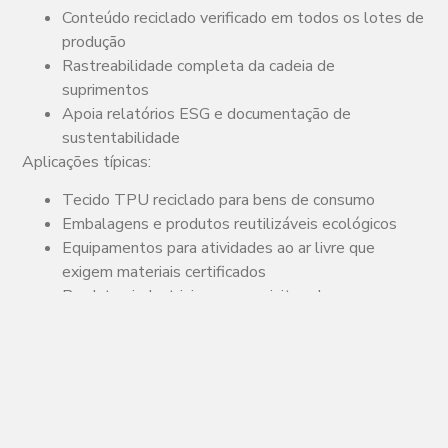
Conteúdo reciclado verificado em todos os lotes de
produção
Rastreabilidade completa da cadeia de
suprimentos
Apoia relatórios ESG e documentação de
sustentabilidade
Aplicações típicas:
Tecido TPU reciclado para bens de consumo
Embalagens e produtos reutilizáveis ecológicos
Equipamentos para atividades ao ar livre que
exigem materiais certificados
Produtos industriais com requisitos de
sustentabilidade
A certificação GRS é comumente utilizada em cadeias de
suprimentos orientadas para exportação, onde a
documentação de conformidade é exigida.
Desempenho dos Tecidos TPU