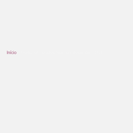
Tecidos TPU sustentáveis
Início
/Produto/Tecidos Sustentáveis de TPU