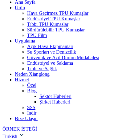
Ana Sayfa
Ürün
Hava Geçirmez TPU Kumaşlar
Endüstriyel TPU Kumaşlar
Tıbbi TPU Kumaşlar
Sürdürülebilir TPU Kumaşlar
TPU Film
Uygulama
Açık Hava Ekipmanları
Su Sporları ve Denizcilik
Güvenlik ve Acil Durum Müdahalesi
Endüstriyel ve Saklama
Tıbbi ve Sağlık
Neden Xianglong
Hizmet
Özel
Blog
Sektör Haberleri
Şirket Haberleri
SSS
İndir
Bize Ulaşın
ÖRNEK İSTEĞİ
Turkish