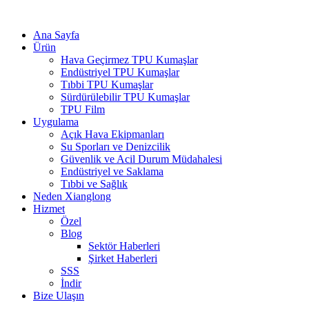
Ana Sayfa
Ürün
Hava Geçirmez TPU Kumaşlar
Endüstriyel TPU Kumaşlar
Tıbbi TPU Kumaşlar
Sürdürülebilir TPU Kumaşlar
TPU Film
Uygulama
Açık Hava Ekipmanları
Su Sporları ve Denizcilik
Güvenlik ve Acil Durum Müdahalesi
Endüstriyel ve Saklama
Tıbbi ve Sağlık
Neden Xianglong
Hizmet
Özel
Blog
Sektör Haberleri
Şirket Haberleri
SSS
İndir
Bize Ulaşın