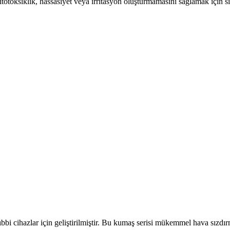
totoksiklik, hassasiyet veya irritasyon oluşturmamasını sağlamak için 
bbi cihazlar için geliştirilmiştir. Bu kumaş serisi mükemmel hava sızdır