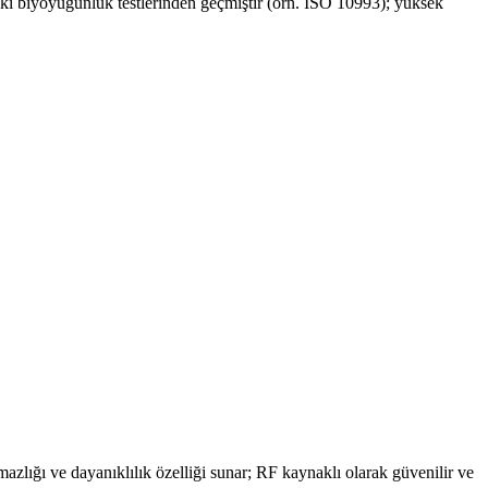
sıkı biyoyuğunluk testlerinden geçmiştir (örn. ISO 10993); yüksek
mazlığı ve dayanıklılık özelliği sunar; RF kaynaklı olarak güvenilir ve