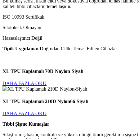
Bu kumaş serisi, insan cildi veya dokusuyla doğrudan temas halinde si
kaliteli tıbbi cihazların temel taşıdır.
ISO 10993 Sertifikalı
Sitotoksik Olmayan
Hassaslaştırıcı Değil
Tipik Uygulama:
Doğrudan Ciltle Temas Edilen Cihazlar
XL TPU Kaplamalı 70D Naylon-Siyah
DAHA FAZLA OKU
XL TPU Kaplamalı 210D Nylon66-Siyah
DAHA FAZLA OKU
Tıbbi Şişme Kumaşlar
Sıkıştırılmış basınç kontrolü ve yüksek döngü ömrü gerektiren şişme tı