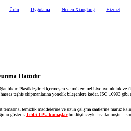
Ürün
Uygulama
Neden Xianglong
Hizmet
vunma Hattıdır
bağlantılıdır. Plastikleştirici içermeyen ve mükemmel biyouyumluluk ve f
n hassas teşhis ekipmanlarına yönelik bileşenlere kadar, ISO 10993 gibi
t temasına, temizlik maddelerine ve uzun çalışma saatlerine maruz kalı
ğunu gösterir.
Tıbbi TPU kumaşlar
bu düşünceyle tasarlanmıştır—karar