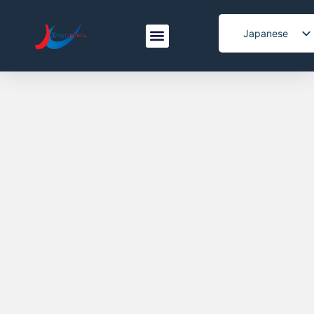
Japanese
English
Spanish
Italian
Korean
French
Arabic
Portuguese
Vietnamese
German
Turkish
Belarusian