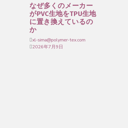
なぜ多くのメーカー
がPVC生地をTPU生地
に置き換えているの
か
xl-sima@polymer-tex.com
2026年7月9日
今日、どの国際アウトドア用品見本市
を歩いてみても、一つの…
さらに読む
2026年にビジネスに
最適なTPUフィルムメ