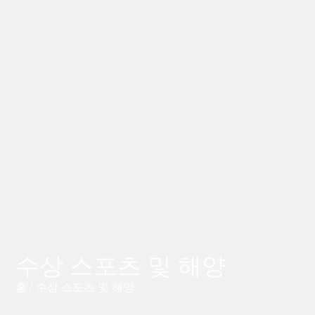
수상 스포츠 및 해양
홈
/ 수상 스포츠 및 해양