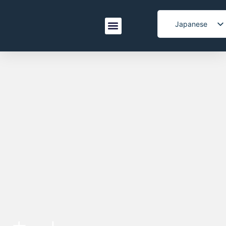
Japanese
English
なぜXianglongか
お問い合わせ
Spanish
Italian
Korean
French
Arabic
Portuguese
Vietnamese
German
Turkish
Belarusian