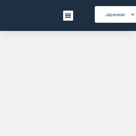
Japanese
English
なぜXianglongか
お問い合わせ
Spanish
Italian
Korean
French
Arabic
Portuguese
Vietnamese
German
Turkish
Belarusian